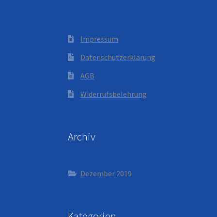
Produktseite
gewählt
werden
Impressum
Datenschutzerklärung
AGB
Widerrufsbelehrung
Archiv
Dezember 2019
Kategorien