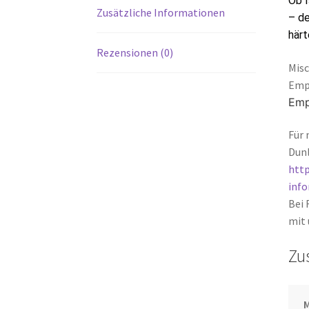
Ob I
Zusätzliche Informationen
– de
härt
Rezensionen (0)
Mis
Empf
Emp
Für 
Dunl
http
inf
Bei 
mit 
Zu