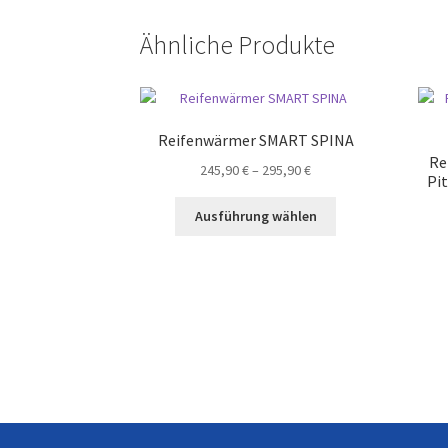
Ähnliche Produkte
Reifenwärmer SMART SPINA
Re
Preisspanne:
245,90
€
–
295,90
€
Pit
245,90 €
Dieses
bis
Ausführung wählen
Produkt
295,90 €
weist
mehrere
Varianten
auf.
Die
Optionen
können
auf
der