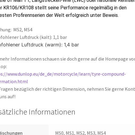
sle of Man TT, Langstrecken-WM (EWC) oder nationale Rennser
r KR106/KR108 stellt seine Performance regelmäßig in den
esten Profirennserien der Welt erfolgreich unter Beweis.
chung: MS2, MS4
ohlener Luftdruck (kalt): 1,1 bar
fohlener Luftdruck (warm): 1,4 bar
mehr Informationen schauen sie doch gerne auf die Homepage vo
op:
s://www.dunlop.eu/de_de/motorcycle/learn/tyre-compound-
ormation.html
Fragen bezüglich der richtigen Dimension, nehmen Sie gerne Kon
uns auf!
sätzliche Informationen
Mischungen
MS0, MS1, MS2, MS3, MS4