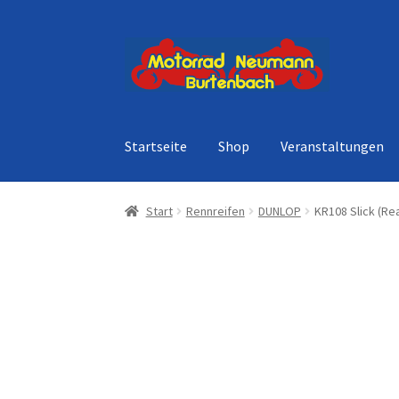
Zur
Zum
Navigation
Inhalt
springen
springen
Startseite
Shop
Veranstaltungen
Start
Rennreifen
DUNLOP
KR108 Slick (Rea