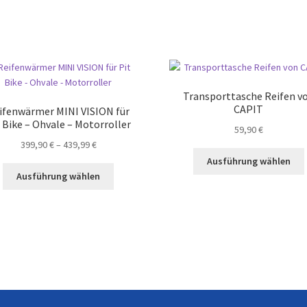
Transporttasche Reifen v
CAPIT
ifenwärmer MINI VISION für
 Bike – Ohvale – Motorroller
59,90
€
Preisspanne:
399,90
€
–
439,99
€
399,90 €
Ausführung wählen
Dieses
bis
Ausführung wählen
Produkt
439,99 €
weist
mehrere
Varianten
a
auf.
Die
Optionen
können
auf