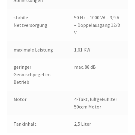
Abmessungen
stabile
50 Hz – 1000 VA – 3,9 A
Netzversorgung
– Doppelausgang 12/8
V
maximale Leistung
1,61 KW
geringer
max. 88 dB
Geräuschpegel im
Betrieb
Motor
4-Takt, luftgekühlter
50ccm Motor
Tankinhalt
2,5 Liter