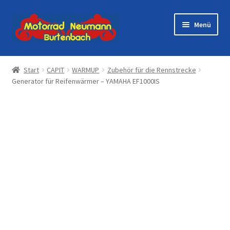
Zur
Zum
Menü
Navigation
Inhalt
springen
springen
Startseite
Start
CAPIT
WARMUP
Zubehör für die Rennstrecke
Generator für Reifenwärmer – YAMAHA EF1000IS
Shop
Veranstaltungen
Motorräder
Werkstatt
Galerie
Kontakt