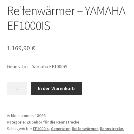
Reifenwärmer – YAMAHA
EF1000IS
1.169,90
€
Generator – Yamaha EF1000iS
Generator
In den Warenkorb
für
Reifenwärmer
-
YAMAHA
Artikelnummer:
18066
Kategorie:
Zubehör für die Rennstrecke
EF1000IS
Schlagwörter:
EF1000is
,
Generator
,
Reifenwärmer
,
Rennstrecke
,
Menge