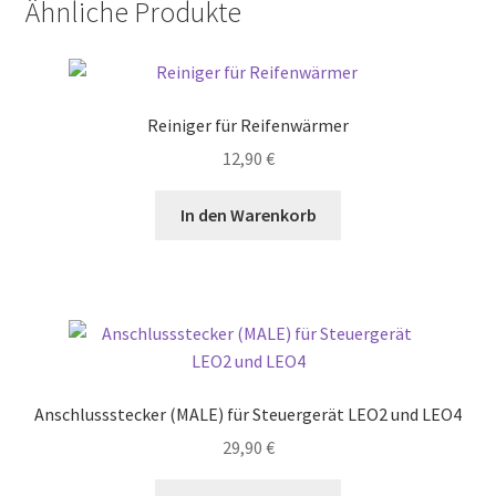
Ähnliche Produkte
auf.
Die
Optionen
können
Reiniger für Reifenwärmer
auf
der
12,90
€
Produktseite
gewählt
In den Warenkorb
werden
Anschlussstecker (MALE) für Steuergerät LEO2 und LEO4
29,90
€