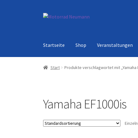
Zur
Zum
Navigation
Inhalt
springen
springen
Startseite
Shop
Veranstaltungen
Start
Produkte verschlagwortet mit „Yamaha 
Yamaha EF1000is
Einzel