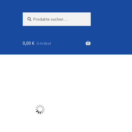
Suchen
Suchen
nach:
0,00
€
0 Artikel