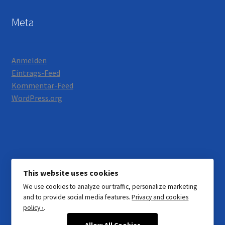
Meta
Anmelden
Eintrags-Feed
Kommentar-Feed
WordPress.org
© Motorrad Neumann 2026
This website uses cookies
Datenschutzerklärung
Erstellt mit WooCommerce
.
We use cookies to analyze our traffic, personalize marketing
and to provide social media features.
Privacy and cookies
policy ›
.