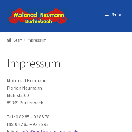
Zur
Zum
Menü
Navigation
Inhalt
springen
springen
Startseite
Start
Impressum
Shop
Impressum
Veranstaltungen
Motorräder
Motorrad Neumann
Florian Neumann
Werkstatt
Mühlstr. 60
89349 Burtenbach
Galerie
Tel.: 0 82 85 – 92 85 78
Fax: 0 82 85 – 92 85 93
Kontakt
E-Mail:
info@motorradneumann.de