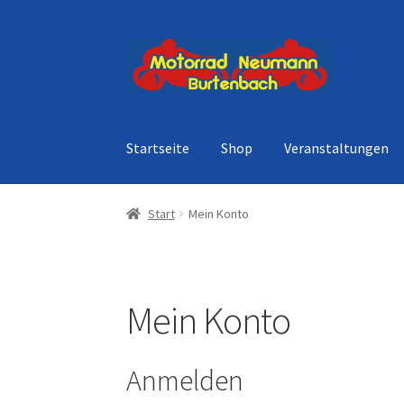
Zur
Zum
Navigation
Inhalt
springen
springen
Startseite
Shop
Veranstaltungen
Start
Mein Konto
Mein Konto
Anmelden