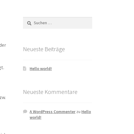
Suchen
nach:
der
Neueste Beiträge
t.
Hello world!
Neueste Kommentare
zw.
e
A WordPress Commenter
zu
Hello
world!