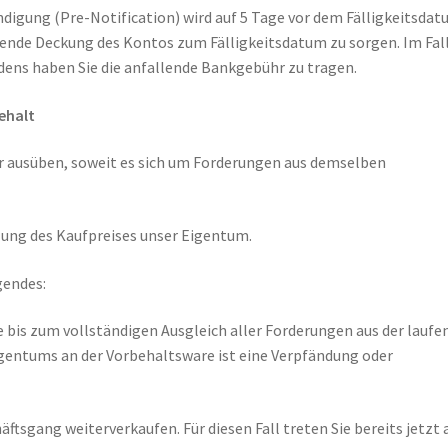
ndigung (Pre-Notification) wird auf 5 Tage vor dem Fälligkeitsda
ichende Deckung des Kontos zum Fälligkeitsdatum zu sorgen. Im Fal
ldens haben Sie die anfallende Bankgebühr zu tragen.
ehalt
r ausüben, soweit es sich um Forderungen aus demselben
lung des Kaufpreises unser Eigentum.
gendes:
e bis zum vollständigen Ausgleich aller Forderungen aus der lauf
gentums an der Vorbehaltsware ist eine Verpfändung oder
ftsgang weiterverkaufen. Für diesen Fall treten Sie bereits jetzt 