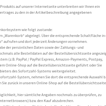
 Produkts auf unserer Internetseite unterbreiten wir Ihnen ein
Vertrages zu den in der Artikelbeschreibung angegebenen
korbsystem wie folgt zustande:
m „Warenkorb“ abgelegt. Über die entsprechende Schaltfläche in 
b“ aufrufen und dort jederzeit Änderungen vornehmen.
gabe der persönlichen Daten sowie der Zahlungs- und
hmals alle Bestelldaten auf der Bestellübersichtsseite angezeig
ystem (z.B. PayPal / PayPal Express, Amazon-Payments, Postpay,
em Online-Shop auf die Bestellübersichtsseite geführt oder Sie
nbieters des Sofortzahl-Systems weitergeleitet.
 Sofortzahl-System, nehmen Sie dort die entsprechende Auswahl b
 Sie zurück in unseren Online-Shop auf die Bestellübersichtsseit
öglichkeit, hier sämtliche Angaben nochmals zu überprüfen, zu
 Internetbrowsers) bzw. den Kauf abzubrechen.