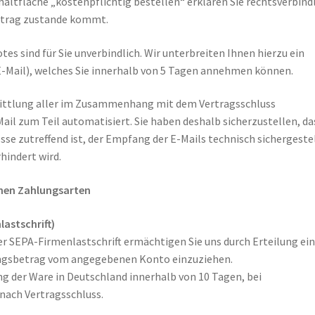
altfläche „kostenpflichtig bestellen“ erklären Sie rechtsverbind
rtrag zustande kommt.
es sind für Sie unverbindlich. Wir unterbreiten Ihnen hierzu ein
 E-Mail), welches Sie innerhalb von 5 Tagen annehmen können.
ittlung aller im Zusammenhang mit dem Vertragsschluss
ail zum Teil automatisiert. Sie haben deshalb sicherzustellen, da
sse zutreffend ist, der Empfang der E-Mails technisch sichergeste
hindert wird.
nen Zahlungsarten
lastschrift)
er SEPA-Firmenlastschrift ermächtigen Sie uns durch Erteilung ei
gsbetrag vom angegebenen Konto einzuziehen.
ung der Ware in Deutschland innerhalb von 10 Tagen, bei
nach Vertragsschluss.