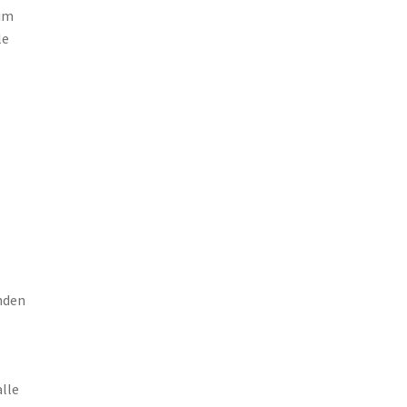
tum
le
enden
alle