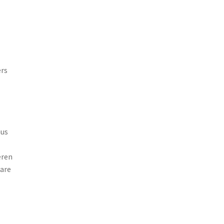
ers
aus
eren
are