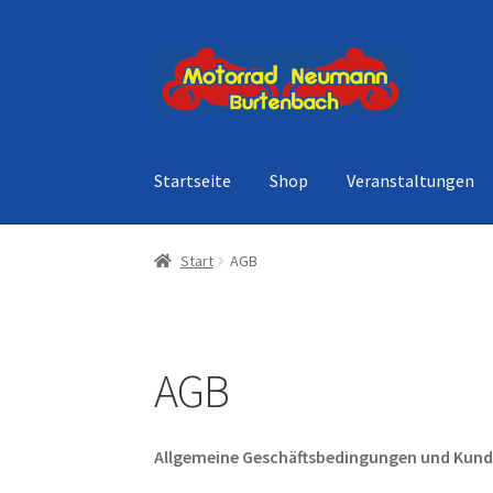
Zur
Zum
Navigation
Inhalt
springen
springen
Startseite
Shop
Veranstaltungen
Start
AGB
AGB
Allgemeine Geschäftsbedingungen und Kun