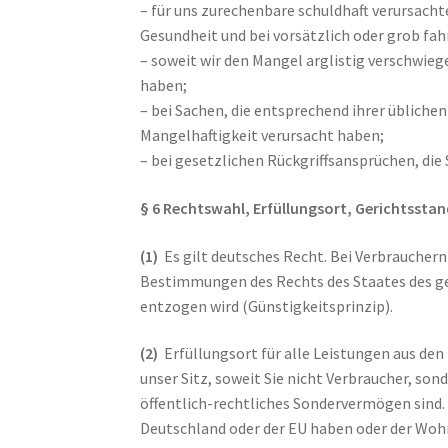
– für uns zurechenbare schuldhaft verursacht
Gesundheit und bei vorsätzlich oder grob fa
– soweit wir den Mangel arglistig verschwie
haben;
– bei Sachen, die entsprechend ihrer üblich
Mangelhaftigkeit verursacht haben;
– bei gesetzlichen Rückgriffsansprüchen, d
§ 6 Rechtswahl, Erfüllungsort, Gerichtsstan
(1)
Es gilt deutsches Recht. Bei Verbrauchern
Bestimmungen des Rechts des Staates des g
entzogen wird (Günstigkeitsprinzip).
(2)
Erfüllungsort für alle Leistungen aus de
unser Sitz, soweit Sie nicht Verbraucher, so
öffentlich-rechtliches Sondervermögen sind. 
Deutschland oder der EU haben oder der Woh