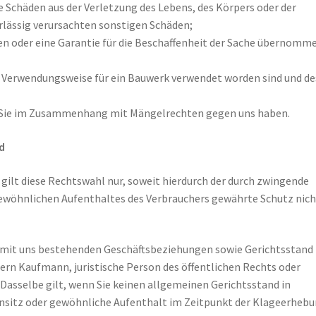
e Schäden aus der Verletzung des Lebens, des Körpers oder der
hrlässig verursachten sonstigen Schäden;
gen oder eine Garantie für die Beschaffenheit der Sache übernomm
en Verwendungsweise für ein Bauwerk verwendet worden sind und d
ie Sie im Zusammenhang mit Mängelrechten gegen uns haben.
d
 gilt diese Rechtswahl nur, soweit hierdurch der durch zwingende
ewöhnlichen Aufenthaltes des Verbrauchers gewährte Schutz nich
n mit uns bestehenden Geschäftsbeziehungen sowie Gerichtsstand 
ndern Kaufmann, juristische Person des öffentlichen Rechts oder
Dasselbe gilt, wenn Sie keinen allgemeinen Gerichtsstand in
nsitz oder gewöhnliche Aufenthalt im Zeitpunkt der Klageerheb