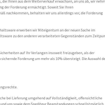
 die Ihnen aus dem Weiterverkauf erwachsen, an uns ab, wir neh
ung der Forderung ermächtigt. Soweit Sie Ihren
ß nachkommen, behalten wir uns allerdings vor, die Forderung
ehaltsware erwerben wir Miteigentum an der neuen Sache im
altsware zu den anderen verarbeiteten Gegenständen zum Zeitpu
Sicherheiten auf Ihr Verlangen insoweit freizugeben, als der
zu sichernde Forderung um mehr als 10% übersteigt. Die Auswahl d
ungsrechte.
ache bei Lieferung umgehend auf Vollständigkeit, offensichtliche
 und uns sowie dem Spediteur Beanstandungen schnellstmöglich