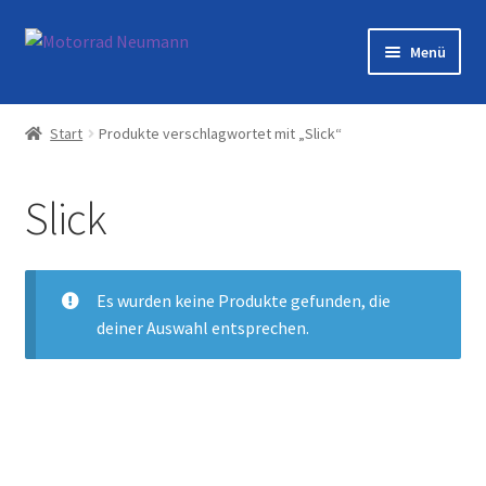
Zur
Zum
Menü
Navigation
Inhalt
springen
springen
Startseite
Start
Produkte verschlagwortet mit „Slick“
Shop
Slick
Veranstaltungen
Motorräder
Es wurden keine Produkte gefunden, die
deiner Auswahl entsprechen.
Werkstatt
Galerie
Kontakt