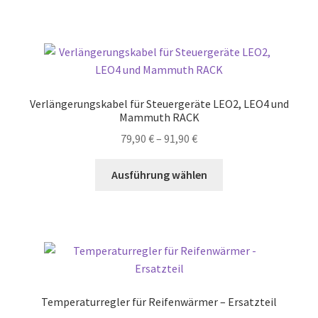
Verlängerungskabel für Steuergeräte LEO2, LEO4 und
Mammuth RACK
Preisspanne:
79,90
€
–
91,90
€
79,90 €
Dieses
bis
Ausführung wählen
Produkt
91,90 €
weist
mehrere
Varianten
auf.
Die
Optionen
Temperaturregler für Reifenwärmer – Ersatzteil
können