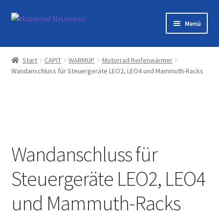
Zur
Zum
Menü
Navigation
Inhalt
springen
springen
Startseite
Start
CAPIT
WARMUP
Motorrad Reifenwärmer
Wandanschluss für Steuergeräte LEO2, LEO4 und Mammuth-Racks
Shop
Veranstaltungen
Motorräder
Wandanschluss für
Werkstatt
Steuergeräte LEO2, LEO4
Galerie
und Mammuth-Racks
Kontakt