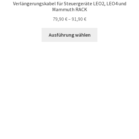
Verlängerungskabel für Steuergeräte LEO2, LEO4 und
Mammuth RACK
Preisspanne:
79,90
€
–
91,90
€
79,90 €
Dieses
bis
Ausführung wählen
Produkt
91,90 €
weist
mehrere
Varianten
auf.
Die
Optionen
können
auf
der
Produktseite
gewählt
werden