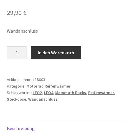
29,90
€
Wandanschluss
Wandanschluss
In den Warenkorb
für
Steuergeräte
LEO2,
LEO4
Artikelnummer:
18003
Kategorie:
Motorrad Reifenwärmer
und
Schlagwörter:
LEO2
,
LEO4
,
Mammuth Racks
,
Reifenwärmer
,
Mammuth-
Steckdose
,
Wandanschluss
Racks
Menge
Beschreibung