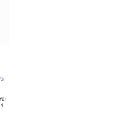
für
O4