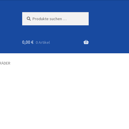
Suchen
Suchen
nach:
0,00
€
0 Artikel
RÄDER