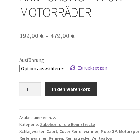
MOTORRÄDER
Preisspanne:
199,90
€
–
479,90
€
199,90 €
bis
Ausführung
479,90 €
Zurücksetzen
VENTOSTOP
In den Warenkorb
CAPIT
-
REIFENWÄRMER-
ABDECKUNGEN
Artikelnummer:
n. v.
Kategorie:
Zubehör für die Rennstrecke
FÜR
Schlagwörter:
Capit
,
Cover Reifenwärmer
,
Moto GP
,
Motorspor
MOTORRÄDER
Reifenwärmer
,
Rennen
,
Rennstrecke
,
Ventostop