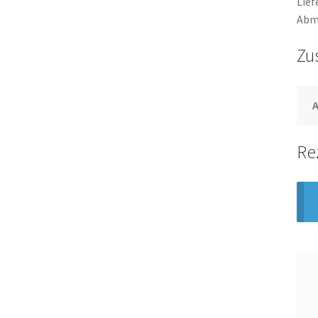
Lief
Abme
Zu
Re