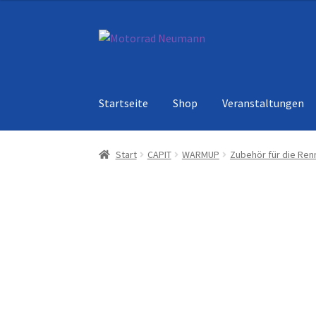
Zur
Zum
Navigation
Inhalt
springen
springen
Startseite
Shop
Veranstaltungen
Start
CAPIT
WARMUP
Zubehör für die Ren