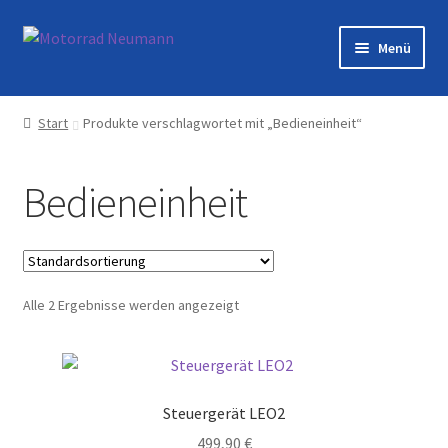
Zur
Zum
Menü
Navigation
Inhalt
springen
springen
Startseite
Start
Produkte verschlagwortet mit „Bedieneinheit“
Shop
Bedieneinheit
Veranstaltungen
Motorräder
Alle 2 Ergebnisse werden angezeigt
Werkstatt
Galerie
Steuergerät LEO2
Kontakt
499,90
€