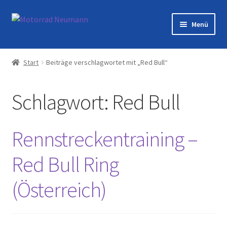
Zur
Zum
Menü
Navigation
Inhalt
springen
springen
Startseite
Start
Beiträge verschlagwortet mit „Red Bull“
Shop
Schlagwort:
Red Bull
Veranstaltungen
Motorräder
Rennstreckentraining –
Werkstatt
Red Bull Ring
(Österreich)
Galerie
Kontakt