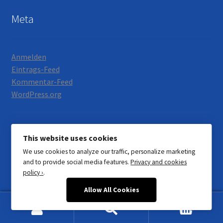
Meta
Anmelden
Eintrags-Feed
Kommentar-Feed
WordPress.org
This website uses cookies
We use cookies to analyze our traffic, personalize marketing
© Motorrad Neumann 2026
and to provide social media features.
Privacy and cookies
Datenschutzerklärung
Erstellt mit WooCommerce
.
policy ›
.
Allow All Cookies
0
Suchen
Suchen