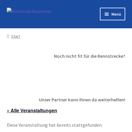
Zur
Zum
Menü
Navigation
Inhalt
springen
springen
Startseite
Start
Shop
Noch nicht fit für die Rennstrecke?
Veranstaltungen
Motorräder
Werkstatt
Unser Partner kann Ihnen da weiterhelfen!
Galerie
« Alle Veranstaltungen
Kontakt
Diese Veranstaltung hat bereits stattgefunden.