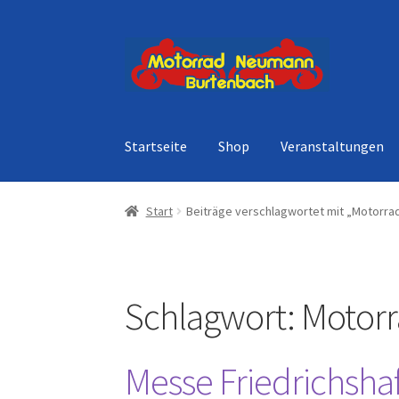
Zur
Zum
Navigation
Inhalt
springen
springen
Startseite
Shop
Veranstaltungen
Start
Beiträge verschlagwortet mit „Motorr
Schlagwort:
Motor
Messe Friedrichsh