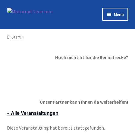
Zur
Zum
Menü
Navigation
Inhalt
springen
springen
Startseite
Start
Shop
Noch nicht fit für die Rennstrecke?
Veranstaltungen
Motorräder
Werkstatt
Unser Partner kann Ihnen da weiterhelfen!
Galerie
« Alle Veranstaltungen
Kontakt
Diese Veranstaltung hat bereits stattgefunden.