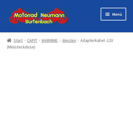
Zur
Zum
Menü
Navigation
Inhalt
springen
springen
Startseite
Start
CAPIT
WARMME
Westen
Adapterkabel -12V
(Ministeckdose)
Shop
Veranstaltungen
Motorräder
Werkstatt
Galerie
Kontakt