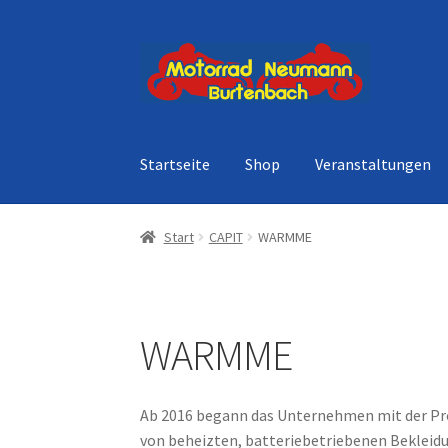
Zur
Zum
Navigation
Inhalt
springen
springen
Startseite
Shop
Veranstaltungen
Start
CAPIT
WARMME
WARMME
Ab 2016 begann das Unternehmen mit der Pro
von beheizten, batteriebetriebenen Bekleid