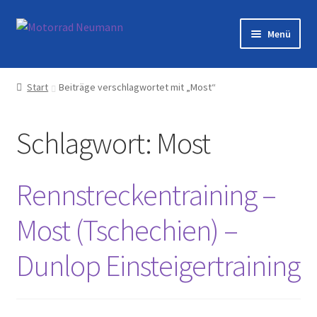
Zur
Zum
Menü
Navigation
Inhalt
springen
springen
Startseite
Start
Beiträge verschlagwortet mit „Most“
Shop
Schlagwort:
Most
Veranstaltungen
Motorräder
Rennstreckentraining –
Werkstatt
Most (Tschechien) –
Dunlop Einsteigertraining
Galerie
Kontakt