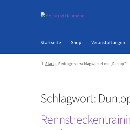
Zur
Zum
Navigation
Inhalt
springen
springen
Startseite
Shop
Veranstaltungen
Start
Beiträge verschlagwortet mit „Dunlop“
Schlagwort:
Dunlo
Rennstreckentraini