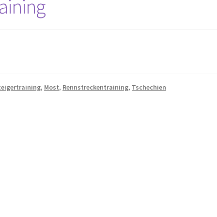
aining
teigertraining
,
Most
,
Rennstreckentraining
,
Tschechien