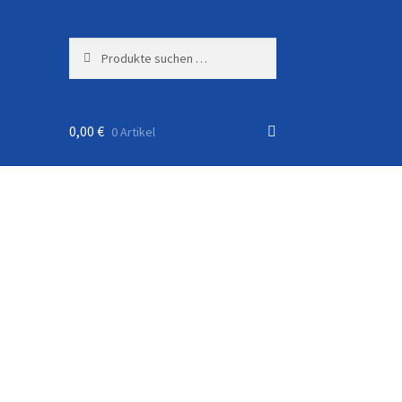
Suchen
Suchen
nach:
0,00
€
0 Artikel