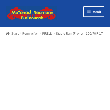
Zur
Zum
Menü
Navigation
Inhalt
springen
springen
Startseite
Start
Rennreifen
PIRELLI
Diablo Rain (Front) – 120/70 R 17
Shop
Veranstaltungen
Motorräder
Werkstatt
Galerie
Kontakt