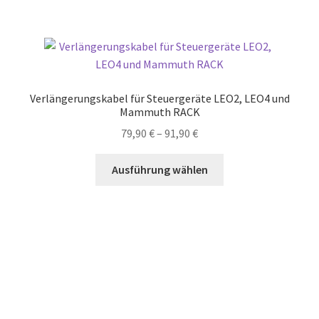
mehrere
Varianten
auf.
Die
Optionen
Verlängerungskabel für Steuergeräte LEO2, LEO4 und
können
Mammuth RACK
auf
Preisspanne:
79,90
€
–
91,90
€
der
79,90 €
Produktseite
Dieses
bis
Ausführung wählen
gewählt
Produkt
91,90 €
werden
weist
mehrere
Varianten
auf.
Die
Optionen
können