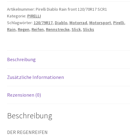
Artikelnummer:
Pirelli Diablo Rain front 120/70R17 SCR1
Kategorie:
PIRELLI
Schlagwörter:
120/79R17
,
Diablo
,
Motorrad
,
Motorsport
,
Pirelli
,
Rain
,
Regen
,
Reifen
,
Rennstrecke
,
Slick
,
Slicks
Beschreibung
Zusätzliche Informationen
Rezensionen (0)
Beschreibung
DER REGENREIFEN