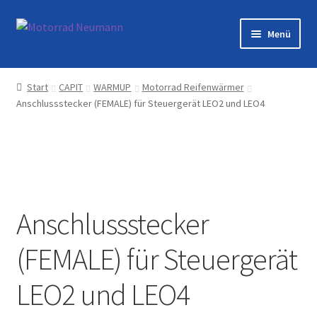
Zur
Zum
Menü
Navigation
Inhalt
springen
springen
Startseite
Start
CAPIT
WARMUP
Motorrad Reifenwärmer
Anschlussstecker (FEMALE) für Steuergerät LEO2 und LEO4
Shop
Veranstaltungen
Motorräder
Anschlussstecker
Werkstatt
(FEMALE) für Steuergerät
Galerie
LEO2 und LEO4
Kontakt