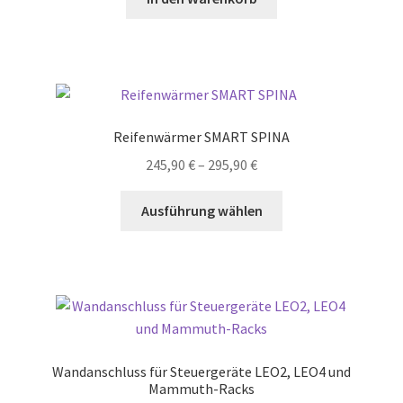
Reifenwärmer SMART SPINA
Preisspanne:
245,90
€
–
295,90
€
245,90 €
Dieses
bis
Ausführung wählen
Produkt
295,90 €
weist
mehrere
Varianten
auf.
Die
Optionen
Wandanschluss für Steuergeräte LEO2, LEO4 und
können
Mammuth-Racks