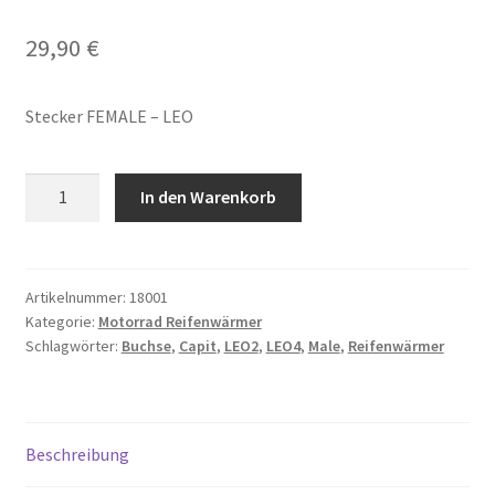
29,90
€
Stecker FEMALE – LEO
Anschlussstecker
In den Warenkorb
(FEMALE)
für
Steuergerät
LEO2
Artikelnummer:
18001
Kategorie:
Motorrad Reifenwärmer
und
Schlagwörter:
Buchse
,
Capit
,
LEO2
,
LEO4
,
Male
,
Reifenwärmer
LEO4
Menge
Beschreibung