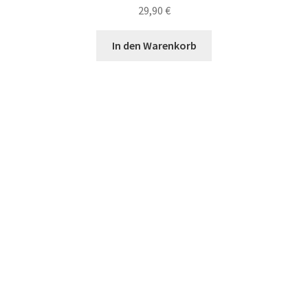
auf
29,90
€
der
Produktseite
In den Warenkorb
gewählt
werden