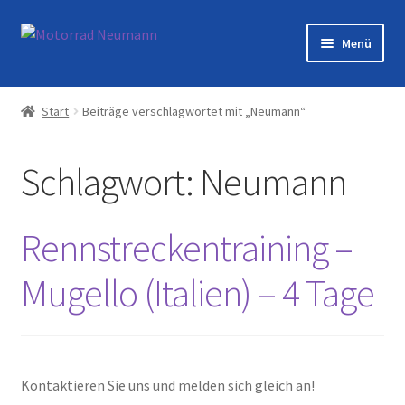
Zur
Zum
Menü
Navigation
Inhalt
springen
springen
Startseite
Start
Beiträge verschlagwortet mit „Neumann“
Shop
Schlagwort:
Neumann
Veranstaltungen
Motorräder
Rennstreckentraining –
Werkstatt
Mugello (Italien) – 4 Tage
Galerie
Kontakt
Kontaktieren Sie uns und melden sich gleich an!