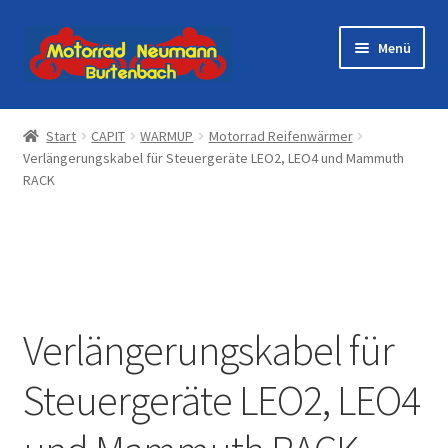
Zur
Zum
Menü
Navigation
Inhalt
springen
springen
Startseite
Start
CAPIT
WARMUP
Motorrad Reifenwärmer
Verlängerungskabel für Steuergeräte LEO2, LEO4 und Mammuth
Shop
RACK
Veranstaltungen
Motorräder
Werkstatt
Verlängerungskabel für
Galerie
Steuergeräte LEO2, LEO4
Kontakt