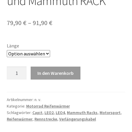
und Mammuth RACK
Preisspanne:
79,90
€
–
91,90
€
79,90 €
bis
Länge
91,90 €
Verlängerungskabel
In den Warenkorb
für
Steuergeräte
LEO2,
LEO4
Artikelnummer:
n. v.
Kategorie:
Motorrad Reifenwärmer
und
Schlagwörter:
Capit
,
LEO2
,
LEO4
,
Mammuth Racks
,
Motorsport
,
Mammuth
Reifenwärmer
,
Rennstrecke
,
Verlängerungskabel
RACK
Menge