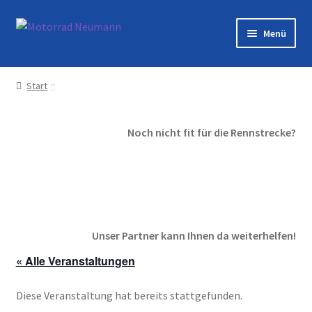
Zur
Zum
Menü
Navigation
Inhalt
springen
springen
Startseite
Start
Shop
Noch nicht fit für die Rennstrecke?
Veranstaltungen
Motorräder
Werkstatt
Unser Partner kann Ihnen da weiterhelfen!
Galerie
« Alle Veranstaltungen
Kontakt
Diese Veranstaltung hat bereits stattgefunden.