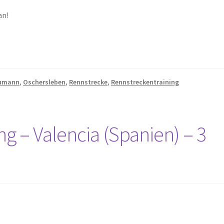
an!
eumann
,
Oschersleben
,
Rennstrecke
,
Rennstreckentraining
g – Valencia (Spanien) – 3