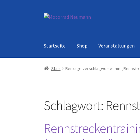
Zur
Zum
Navigation
Inhalt
springen
springen
Startseite
Shop
Veranstaltungen
Start
Beiträge verschlagwortet mit „Rennstr
Schlagwort:
Rennst
Rennstreckentraini