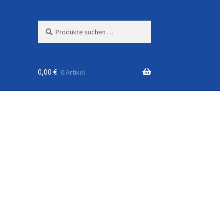
Suchen
Suchen
nach:
0,00
€
0 Artikel