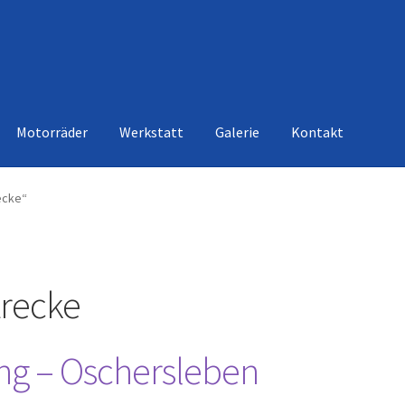
Motorräder
Werkstatt
Galerie
Kontakt
ecke“
recke
ng – Oschersleben