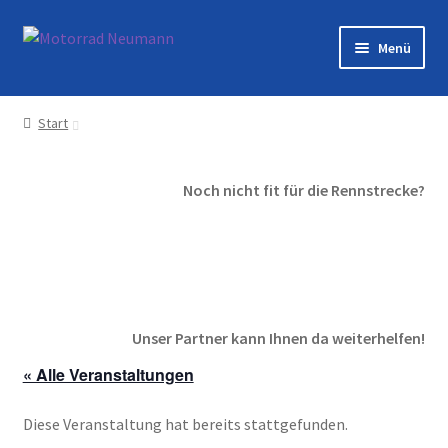
Zur
Zum
Menü
Navigation
Inhalt
springen
springen
Startseite
Start
Shop
Noch nicht fit für die Rennstrecke?
Veranstaltungen
Motorräder
Werkstatt
Unser Partner kann Ihnen da weiterhelfen!
Galerie
« Alle Veranstaltungen
Kontakt
Diese Veranstaltung hat bereits stattgefunden.