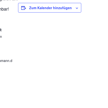
Zum Kalender hinzufügen
hbar!
R
nn
umann.d