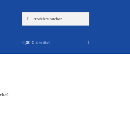
Suchen
Suchen
nach:
0,00
€
0 Artikel
ecke?