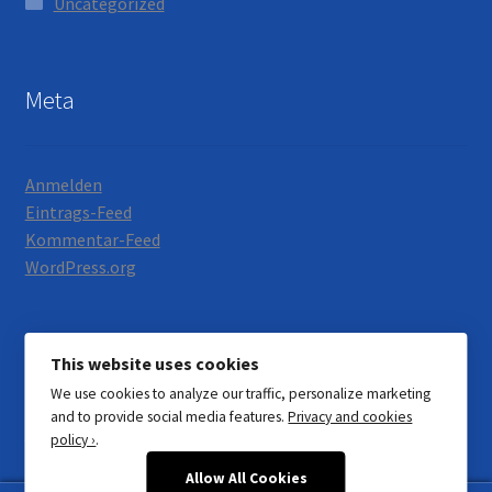
Uncategorized
Meta
Anmelden
Eintrags-Feed
Kommentar-Feed
WordPress.org
This website uses cookies
We use cookies to analyze our traffic, personalize marketing
© Motorrad Neumann 2026
and to provide social media features.
Privacy and cookies
Datenschutzerklärung
Erstellt mit WooCommerce
.
policy ›
.
Allow All Cookies