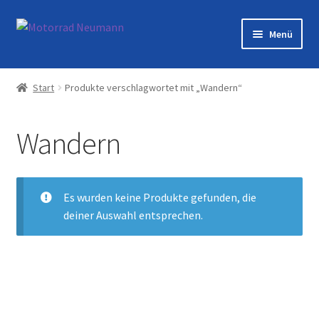
Zur
Zum
Menü
Navigation
Inhalt
springen
springen
Startseite
Start
Produkte verschlagwortet mit „Wandern“
Shop
Wandern
Veranstaltungen
Motorräder
Es wurden keine Produkte gefunden, die
deiner Auswahl entsprechen.
Werkstatt
Galerie
Kontakt