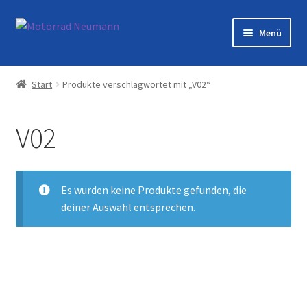
Zur
Zum
Menü
Navigation
Inhalt
springen
springen
Startseite
Start
Produkte verschlagwortet mit „V02“
Shop
V02
Veranstaltungen
Motorräder
Es wurden keine Produkte gefunden, die
deiner Auswahl entsprechen.
Werkstatt
Galerie
Kontakt