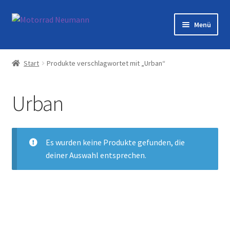
Zur
Zum
Menü
Navigation
Inhalt
springen
springen
Startseite
Start
Produkte verschlagwortet mit „Urban“
Shop
Urban
Veranstaltungen
Motorräder
Es wurden keine Produkte gefunden, die
deiner Auswahl entsprechen.
Werkstatt
Galerie
Kontakt