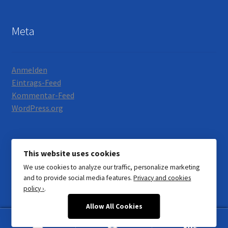
Meta
Anmelden
Eintrags-Feed
Kommentar-Feed
WordPress.org
This website uses cookies
We use cookies to analyze our traffic, personalize marketing
© Motorrad Neumann 2026
and to provide social media features.
Privacy and cookies
Datenschutzerklärung
Erstellt mit WooCommerce
.
policy ›
.
Allow All Cookies
0