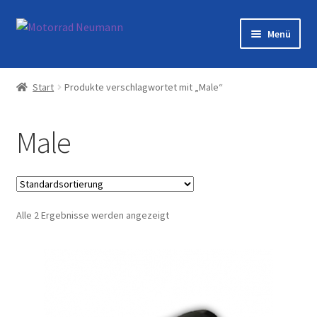
Zur
Zum
Menü
Navigation
Inhalt
springen
springen
Startseite
Start
Produkte verschlagwortet mit „Male“
Shop
Male
Veranstaltungen
Motorräder
Alle 2 Ergebnisse werden angezeigt
Werkstatt
Galerie
Kontakt