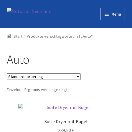
Zur
Zum
Menü
Navigation
Inhalt
springen
springen
Startseite
Start
Produkte verschlagwortet mit „Auto“
Shop
Auto
Veranstaltungen
Motorräder
Einzelnes Ergebnis wird angezeigt
Werkstatt
Galerie
Suite Dryer mit Bügel
Kontakt
239,90
€