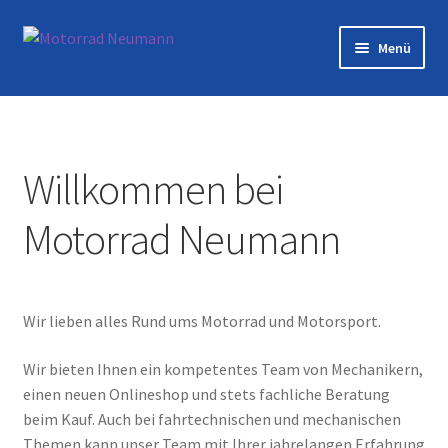
Zur
Zum
Menü
Navigation
Inhalt
springen
springen
Startseite
Shop
Willkommen bei
Veranstaltungen
Motorrad Neumann
Motorräder
Werkstatt
Wir lieben alles Rund ums Motorrad und Motorsport.
Galerie
Wir bieten Ihnen ein kompetentes Team von Mechanikern,
einen neuen Onlineshop und stets fachliche Beratung
Kontakt
beim Kauf. Auch bei fahrtechnischen und mechanischen
Themen kann unser Team mit Ihrer jahrelangen Erfahrung