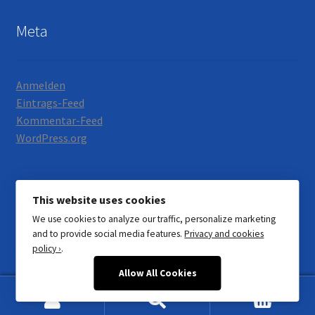
Meta
Anmelden
Eintrags-Feed
Kommentar-Feed
WordPress.org
This website uses cookies
We use cookies to analyze our traffic, personalize marketing
© Motorrad Neumann 2026
and to provide social media features.
Privacy and cookies
Datenschutzerklärung
Erstellt mit WooCommerce
.
policy ›
.
Allow All Cookies
0
Suchen
Suchen