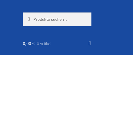
Suchen
Suchen
nach:
0,00
€
0 Artikel