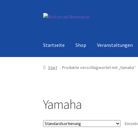
Zur
Zum
Navigation
Inhalt
springen
springen
Startseite
Shop
Veranstaltungen
Start
Produkte verschlagwortet mit „Yamaha“
Yamaha
Einzel