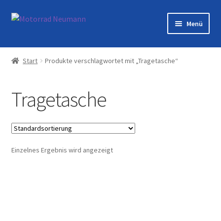
Zur
Zum
Menü
Navigation
Inhalt
springen
springen
Startseite
Start
Produkte verschlagwortet mit „Tragetasche“
Shop
Tragetasche
Veranstaltungen
Motorräder
Einzelnes Ergebnis wird angezeigt
Werkstatt
Galerie
Kontakt