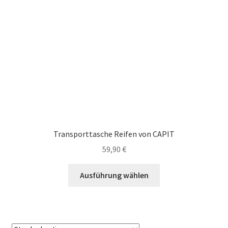
Transporttasche Reifen von CAPIT
59,90
€
Dieses
Ausführung wählen
Produkt
weist
mehrere
Varianten