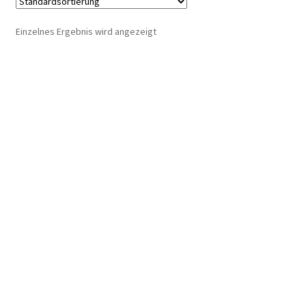
auf.
Die
Einzelnes Ergebnis wird angezeigt
Optionen
können
auf
der
Produktseite
gewählt
werden