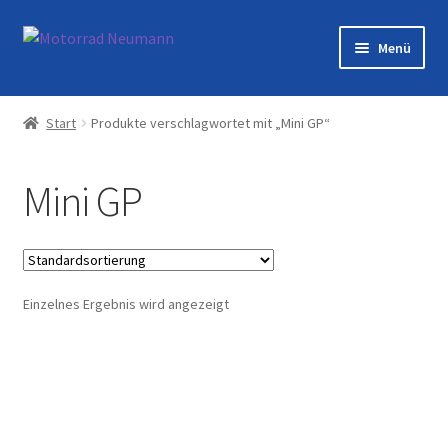
Zur
Zum
Menü
Navigation
Inhalt
springen
springen
Startseite
Start
Produkte verschlagwortet mit „Mini GP“
Shop
Mini GP
Veranstaltungen
Motorräder
Einzelnes Ergebnis wird angezeigt
Werkstatt
Galerie
Kontakt