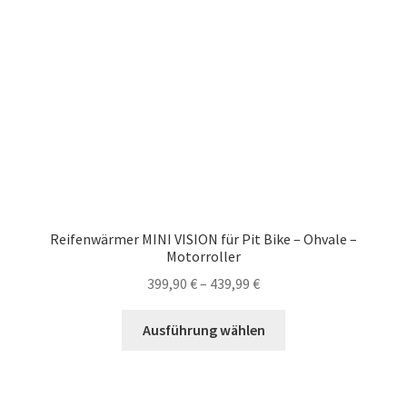
Reifenwärmer MINI VISION für Pit Bike – Ohvale –
Motorroller
Preisspanne:
399,90
€
–
439,99
€
399,90 €
Dieses
bis
Ausführung wählen
Produkt
439,99 €
weist
mehrere