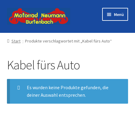
Zur
Zum
Menü
Navigation
Inhalt
springen
springen
Startseite
Start
Produkte verschlagwortet mit „Kabel fürs Auto“
Shop
Kabel fürs Auto
Veranstaltungen
Motorräder
Es wurden keine Produkte gefunden, die
deiner Auswahl entsprechen.
Werkstatt
Galerie
Kontakt