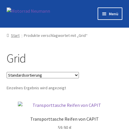
Zur
Zum
Menü
Navigation
Inhalt
springen
springen
Startseite
Start
Produkte verschlagwortet mit „Grid“
Shop
Grid
Veranstaltungen
Motorräder
Einzelnes Ergebnis wird angezeigt
Werkstatt
Galerie
Transporttasche Reifen von CAPIT
Kontakt
59,90
€