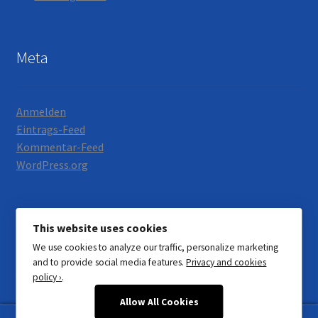
Meta
Anmelden
Eintrags-Feed
Kommentar-Feed
WordPress.org
This website uses cookies
We use cookies to analyze our traffic, personalize marketing
© Motorrad Neumann 2026
and to provide social media features.
Privacy and cookies
Datenschutzerklärung
Erstellt mit WooCommerce
.
policy ›
.
Allow All Cookies