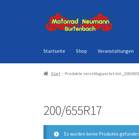
Zur
Zum
Navigation
Inhalt
springen
springen
Startseite
Shop
Veranstaltungen
Start
Produkte verschlagwortet mit „200/655
200/655R17
Es wurden keine Produkte gefunden