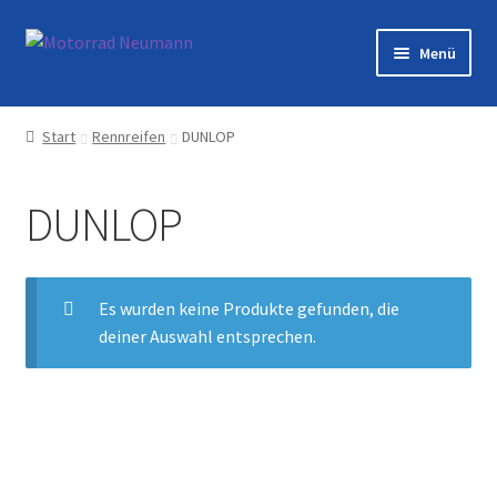
Zur
Zum
Menü
Navigation
Inhalt
springen
springen
Startseite
Start
Rennreifen
DUNLOP
Shop
DUNLOP
Veranstaltungen
Motorräder
Es wurden keine Produkte gefunden, die
deiner Auswahl entsprechen.
Werkstatt
Galerie
Kontakt