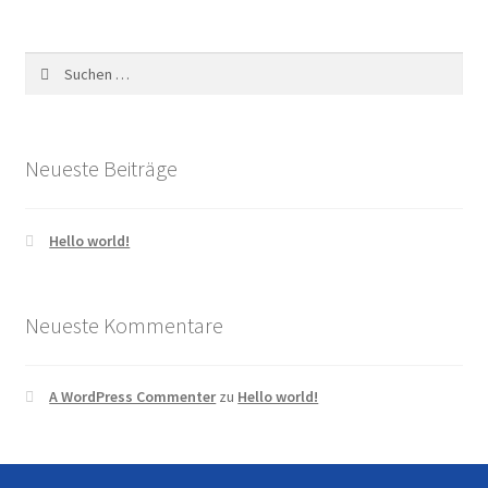
v
i
Suchen
g
nach:
a
t
Neueste Beiträge
i
o
Hello world!
n
Neueste Kommentare
A WordPress Commenter
zu
Hello world!