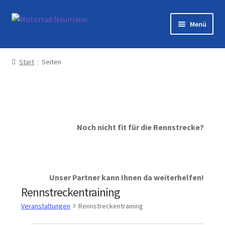
Zur
Zum
Menü
Navigation
Inhalt
springen
springen
Startseite
Start
Seiten
Shop
Veranstaltungen
Noch nicht fit für die Rennstrecke?
Motorräder
Werkstatt
Unser Partner kann Ihnen da weiterhelfen!
Galerie
Rennstreckentraining
Veranstaltungen
Rennstreckentraining
Kontakt