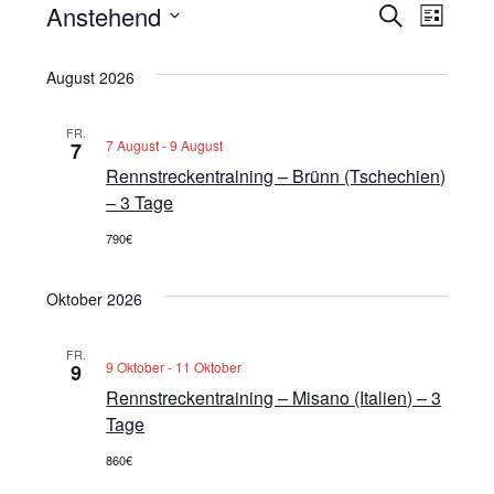
Veranstaltungen
V
Anstehend
S
V
L
u
D
i
e
c
e
s
a
August 2026
h
t
r
t
e
r
e
u
FR.
a
7 August
-
9 August
7
a
m
Rennstreckentraining – Brünn (Tschechien)
n
w
n
– 3 Tage
ä
s
h
790€
s
t
l
t
e
Oktober 2026
a
n
a
l
.
FR.
9 Oktober
-
11 Oktober
9
l
t
Rennstreckentraining – Misano (Italien) – 3
t
Tage
u
860€
u
n